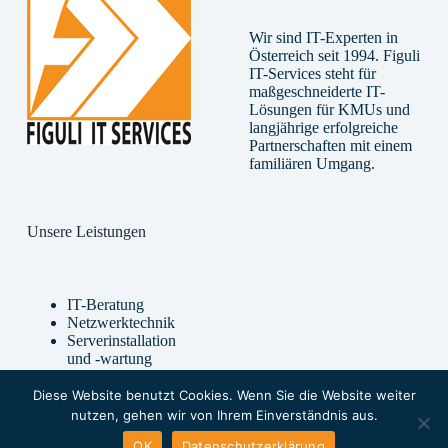
Wir sind IT-Experten in
Österreich seit 1994. Figuli
IT-Services steht für
maßgeschneiderte IT-
Lösungen für KMUs und
langjährige erfolgreiche
Partnerschaften mit einem
familiären Umgang.
Unsere Leistungen
IT-Beratung
Netzwerktechnik
Serverinstallation
und -wartung
Software und
Hardware
Diese Website benutzt Cookies. Wenn Sie die Website weiter
Internetsicherheit
nutzen, gehen wir von Ihrem Einverständnis aus.
Cloud-Services
OK
Datenschutzerklärung