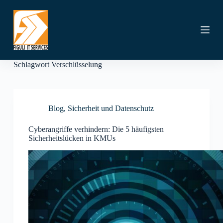
Z
u
m
I
n
h
a
Schlagwort
Verschlüsselung
l
t
s
p
r
Blog
,
Sicherheit und Datenschutz
i
n
Cyberangriffe verhindern: Die 5 häufigsten
g
Sicherheitslücken in KMUs
e
n