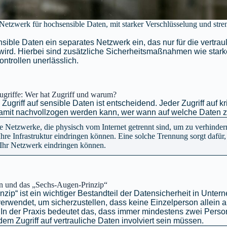
 Netzwerk für hochsensible Daten, mit starker Verschlüsselung und str
sible Daten ein separates Netzwerk ein, das nur für die vertrau
 wird. Hierbei sind zusätzliche Sicherheitsmaßnahmen wie star
ntrollen unerlässlich.
Zugriffe: Wer hat Zugriff und warum?
Zugriff auf sensible Daten ist entscheidend. Jeder Zugriff auf kr
 damit nachvollzogen werden kann, wer wann auf welche Daten zu
ie Netzwerke, die physisch vom Internet getrennt sind, um zu verhinder
re Infrastruktur eindringen können. Eine solche Trennung sorgt dafür,
 Ihr Netzwerk eindringen können.
en und das „Sechs-Augen-Prinzip“
ip“ ist ein wichtiger Bestandteil der Datensicherheit in Unter
 verwendet, um sicherzustellen, dass keine Einzelperson allein a
. In der Praxis bedeutet das, dass immer mindestens zwei Perso
m Zugriff auf vertrauliche Daten involviert sein müssen.