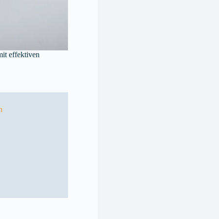
it effektiven
n