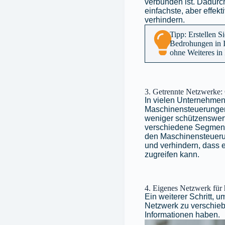
verbunden ist. Dadurc
einfachste, aber effekt
verhindern.
Tipp: Erstellen S
Bedrohungen in Ih
ohne Weiteres in
3. Getrennte Netzwerke:
In vielen Unternehmen 
Maschinensteuerungen 
weniger schützenswert
verschiedene Segment
den Maschinensteuerun
und verhindern, dass e
zugreifen kann.
4. Eigenes Netzwerk für
Ein weiterer Schritt, u
Netzwerk zu verschiebe
Informationen haben.