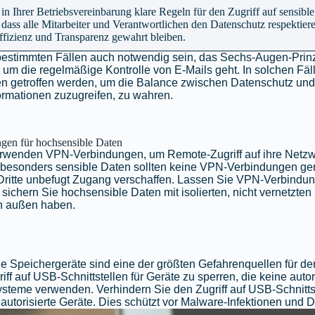
 in Ihrer Betriebsvereinbarung klare Regeln für den Zugriff auf sensible
r, dass alle Mitarbeiter und Verantwortlichen den Datenschutz respektie
Effizienz und Transparenz gewahrt bleiben.
 bestimmten Fällen auch notwendig sein, das Sechs-Augen-Pri
um die regelmäßige Kontrolle von E-Mails geht. In solchen Fäll
n getroffen werden, um die Balance zwischen Datenschutz und
ormationen zuzugreifen, zu wahren.
gen für hochsensible Daten
rwenden VPN-Verbindungen, um Remote-Zugriff auf ihre Netzw
 besonders sensible Daten sollten keine VPN-Verbindungen ge
 Dritte unbefugt Zugang verschaffen. Lassen Sie VPN-Verbindun
sichern Sie hochsensible Daten mit isolierten, nicht vernetzten
h außen haben.
e Speichergeräte sind eine der größten Gefahrenquellen für de
riff auf USB-Schnittstellen für Geräte zu sperren, die keine autor
eme verwenden. Verhindern Sie den Zugriff auf USB-Schnittst
 autorisierte Geräte. Dies schützt vor Malware-Infektionen und D