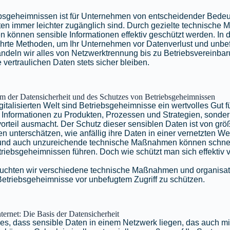
bsgeheimnissen ist für Unternehmen von entscheidender Bede
Daten immer leichter zugänglich sind. Durch gezielte technisch
en können sensible Informationen effektiv geschützt werden. In
hrte Methoden, um Ihr Unternehmen vor Datenverlust und unbef
deln wir alles von Netzwerktrennung bis zu Betriebsvereinbar
e vertraulichen Daten stets sicher bleiben.
em der Datensicherheit und des Schutzes von Betriebsgeheimnissen
italisierten Welt sind Betriebsgeheimnisse ein wertvolles Gut 
ur Informationen zu Produkten, Prozessen und Strategien, sonde
rteil ausmacht. Der Schutz dieser sensiblen Daten ist von grö
 unterschätzen, wie anfällig ihre Daten in einer vernetzten Wel
 und auch unzureichende technische Maßnahmen können schnel
riebsgeheimnissen führen. Doch wie schützt man sich effektiv 
euchten wir verschiedene technische Maßnahmen und organisato
 Betriebsgeheimnisse vor unbefugtem Zugriff zu schützen.
nternet: Die Basis der Datensicherheit
t es, dass sensible Daten in einem Netzwerk liegen, das auch mi