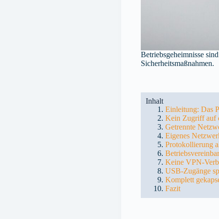
Betriebsgeheimnisse sind
Sicherheitsmaßnahmen.
Inhalt
Einleitung: Das 
Kein Zugriff auf 
Getrennte Netzwe
Eigenes Netzwerk
Protokollierung a
Betriebsvereinba
Keine VPN-Verbi
USB-Zugänge sp
Komplett gekapse
Fazit