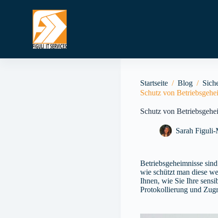
Z
u
m
I
n
h
a
l
t
Startseite
/
Blog
/
Sich
s
Schutz von Betriebsgehei
p
r
Schutz von Betriebsgehei
i
n
Sarah Figuli
g
e
n
Betriebsgeheimnisse sind
wie schützt man diese we
Ihnen, wie Sie Ihre sens
Protokollierung und Zugri