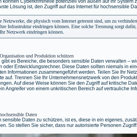
h können Cyberkriminelle potenziell von außen auf Ihr System z
ivste Lösung ist, den Zugriff auf das Internet für hochsensible D
ie Netzwerke, die physisch vom Internet getrennt sind, um zu verhinder
re Infrastruktur eindringen können. Eine solche Trennung sorgt dafür,
 Ihr Netzwerk eindringen können.
 Organisation und Produktion schützen
gibt es Bereiche, die besonders sensible Daten verwalten – wi
oder Entwicklungsrechner. Diese Daten sollten niemals in ei
en Informationen zusammengeführt werden. Teilen Sie Ihr Netz
e auf. Trennen Sie Ihr Unternehmensnetzwerk von den Produk
gen. Auf diese Weise können Sie den Zugriff auf kritische Da
in Angreifer von einem unkritischen Bereich auf vertrauliche In
 hochsensible Daten
m sensible Daten zu schützen, ist es, diese in ein eigenes, zusä
n. So stellen Sie sicher, dass nur autorisierte Personen Zugriff 