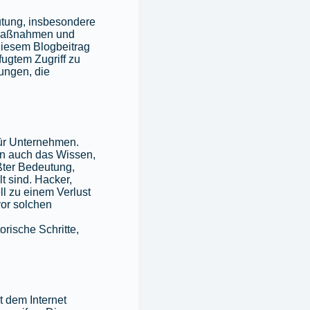
utung, insbesondere
e Maßnahmen und
 diesem Blogbeitrag
ugtem Zugriff zu
ungen, die
für Unternehmen.
rn auch das Wissen,
ßter Bedeutung,
t sind. Hacker,
l zu einem Verlust
vor solchen
rische Schritte,
t dem Internet