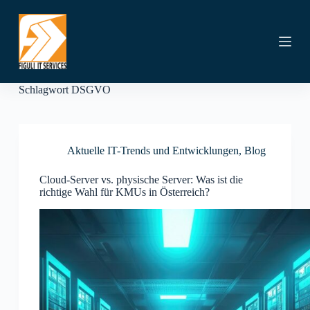
Z
u
m
I
n
h
a
Schlagwort
DSGVO
l
t
s
p
r
Aktuelle IT-Trends und Entwicklungen
,
Blog
i
n
Cloud-Server vs. physische Server: Was ist die
g
richtige Wahl für KMUs in Österreich?
e
n